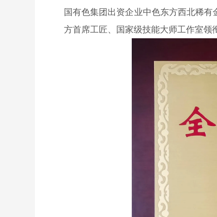
国有色集团出资企业
中色东方西北稀有
方
首席工匠、国家级技能大师工作室领衔