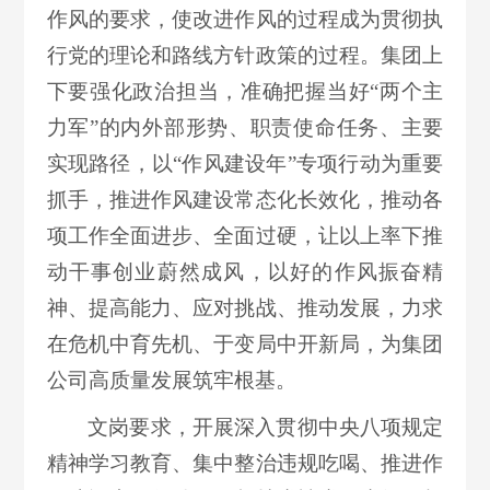
作风的要求，使改进作风的过程成为贯彻执
行党的理论和路线方针政策的过程。集团上
下要强化政治担当，准确把握当好“两个主
力军”的内外部形势、职责使命任务、主要
实现路径，以“作风建设年”专项行动为重要
抓手，推进作风建设常态化长效化，推动各
项工作全面进步、全面过硬，让以上率下推
动干事创业蔚然成风，以好的作风振奋精
神、提高能力、应对挑战、推动发展，力求
在危机中育先机、于变局中开新局，为集团
公司高质量发展筑牢根基。
文岗要求，开展深入贯彻中央八项规定
精神学习教育、集中整治违规吃喝、推进作