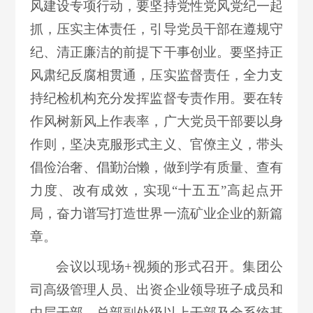
风建设专项行动，要坚持党性党风党纪一起
抓，压实主体责任，引导党员干部在遵规守
纪、清正廉洁的前提下干事创业。要坚持正
风肃纪反腐相贯通，压实监督责任，全力支
持纪检机构充分发挥监督专责作用。要在转
作风树新风上作表率，广大党员干部要以身
作则，坚决克服形式主义、官僚主义，带头
倡俭治奢、倡勤治懒，做到学有质量、查有
力度、改有成效，实现“十五五”高起点开
局，奋力谱写打造世界一流矿业企业的新篇
章。
会议以现场+视频的形式召开。集团公
司高级管理人员、出资企业领导班子成员和
中层干部、总部副处级以上干部及全系统基